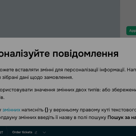
оналізуйте
повідомлення
ожете вставляти змінні для персоналізації інформації. На
 зібрані дані щодо замовлення.
ристовувати значення змінних двох типів: або збережени
в.
у
змінних
натисніть
{}
у верхньому правому куті текстового
опдауну змінних введіть її назву в полі пошуку
Пошук за н