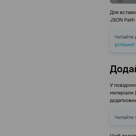
Для вставк
JSON Path 
Читайте 
успішної
Дода
У повідомл
матеріали 
додаткових
Читайте 
Щоб додати