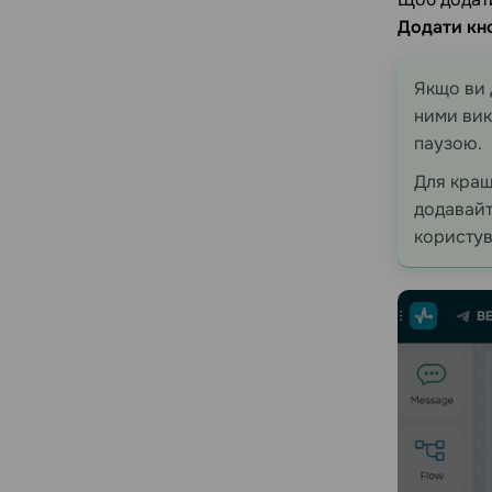
Додати кн
Якщо ви 
ними ви
паузою.
Для кращ
додавай
користув