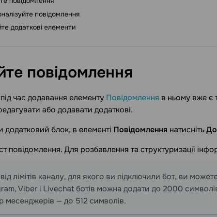
те повідомлення
налізуйте повідомлення
те додаткові елементи
йте
повідомлення
під час додавання елементу
Повідомлення
в ньому вже є 
редагувати або додавати додаткові.
 додатковий блок, в елементі
Повідомлення
натисніть
До
кст повідомлення. Для розбавлення та структуризації інфо
ід лімітів каналу, для якого ви підключили бот, ви можете
gram, Viber i Livechat ботів можна додати до 2000 символі
 месенджерів — до 512 символів.