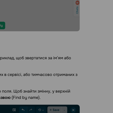
приклад, щоб звертатися за імʼям або
х в сервісі, або тимчасово отриманих з
 поля. Щоб знайти змінну, у верхній
азвою
(Find by name).