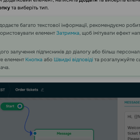
опку
та виберіть тип.
додаєте багато текстової інформації, рекомендуємо робити
користовувати елемент
Затримка
, щоб імітувати ефект на
ого залучення підписників до діалогу або більш персонал
те елемент
Кнопка
або
Швидкі відповіді
та розгалужуйте с
ача.