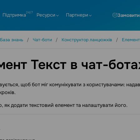
Підтримка
Ресурси
Партнери
Замовити
База знань
Чат-боти
Конструктор ланцюжків
Елемент
мент Текст в чат-бота
ується, щоб бот міг комунікувати з користувачами: надав
кроків.
, як додати текстовий елемент та налаштувати його.