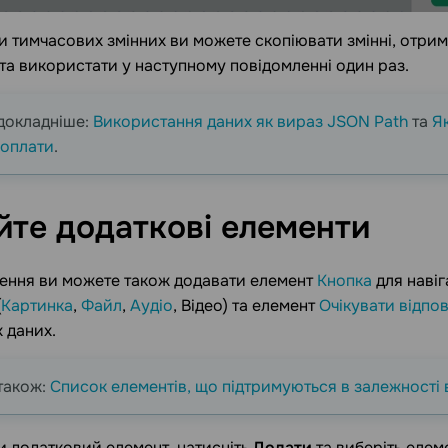
и тимчасових змінних ви можете скопіювати змінні, отрим
та використати у наступному повідомленні один раз.
докладніше:
Використання даних як вираз JSON Path
та
Я
 оплати
.
йте додаткові
елементи
ення ви можете також додавати елемент
Кнопка
для навіг
(
Картинка
,
Файл
,
Аудіо
, Відео) та елемент
Очікувати відпов
 даних.
також:
Список елементів, що підтримуються в залежності
 додатковий елемент, натисніть
Додати
та виберіть елем