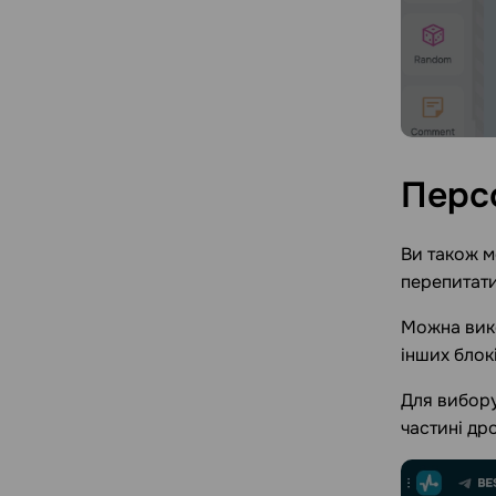
Перс
Ви також м
перепитати
Можна вико
інших блокі
Для вибор
частині др