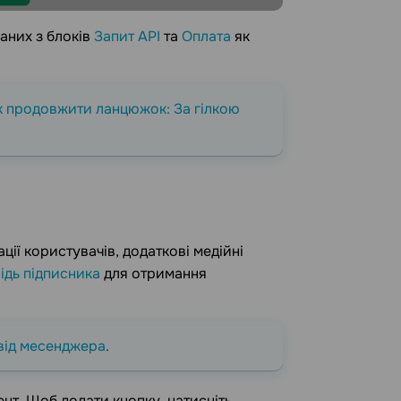
аних з блоків
Запит API
та
Оплата
як
к продовжити ланцюжок: За гілкою
ації користувачів, додаткові медійні
ідь підписника
для отримання
 від месенджера
.
ент. Щоб додати кнопку, натисніть