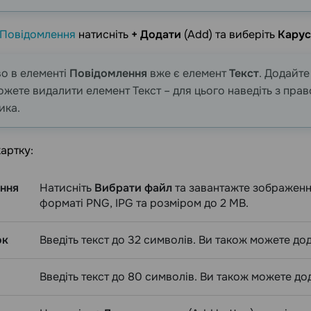
Повідомлення
натисніть
+ Додати
(Add) та виберіть
Кару
о в елементі
Повідомлення
вже є елемент
Текст
. Додайт
ожете видалити елемент Текст – для цього наведіть з право
ика.
картку:
ння
Натисніть
Вибрати файл
та завантажте зображенн
форматі PNG, IPG та розміром до 2 MB.
ок
Введіть текст до 32 символів. Ви також можете до
Введіть текст до 80 символів. Ви також можете до