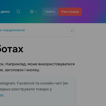
 демо
Увійти
Реєстрація
и повідомлення
ботах
рток. Наприклад, може використовуватися
, заголовок і кнопку.
stagram, Facebook та онлайн-чаті (як
редньо реєструвати товари у
pp
.