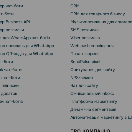
pp чат-боти
CRM
ат-боти
CRM для товарного бізнесу
p Business API
Мультипосилання для соцмер
pp розсилки
SMS розсилка
 для WhatsApp чат-ботів
Viber розсилка
ор посилань для WhatsApp
Web push сповіщення
ор QR-кодів для WhatsApp
Попап-форми
ат-боти
SendPulse pixel
k чат-боти
Опитування для сайту
m чат-боти
NPS-віджет
 підписки
Чат для сайту
 додаток
Омніканальний інбокс
и чат-ботів
Платформа маркетингу
Динамічна сегментація
Автоматизація маркетингу з Ш
ПРО КОМПАНІЮ