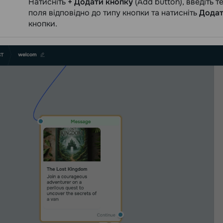
Натисніть
+ Додати кнопку
(Add button), введіть т
поля відповідно до типу кнопки та натисніть
Дода
кнопки.