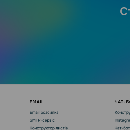
С
EMAIL
ЧАТ-Б
Email розсилка
Констру
SMTP-сервіс
Instagr
Конструктор листів
Чат-бот