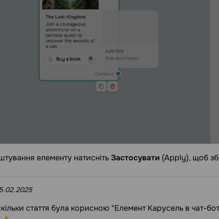
штування елементу натисніть
Застосувати
(Apply), щоб зб
5.02.2025
аскільки стаття була корисною "Елемент Карусель в чат-бо