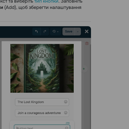
екст та виберіть
тип кнопки
. Заповніть
ти
(Add), щоб зберегти налаштування