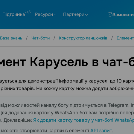
Підтримка
Ресурси
Партнери
Замовити
База знань
Чат-боти
Конструктор ланцюжків
Елемент
мент Карусель в чат-
ується для демонстрації інформації у каруселі до 10 ка
 різних товарів. На кожну картку можна додати зображення
від можливостей каналу боту підтримується в Telegram, In
 Для додавання карток у WhatsApp бот вам потрібно попе
. Докладніше:
Як додати картку товару у чат-боті WhatsA
 можете створювати картки в елементі
API запит
.