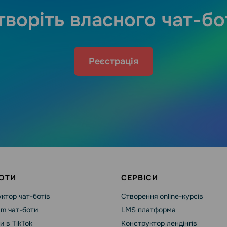
творіть власного чат-бо
Реєстрація
ОТИ
СЕРВІСИ
ктор чат-ботів
Створення online-курсів
am чат-боти
LMS платформа
и в TikTok
Конструктор лендінгів