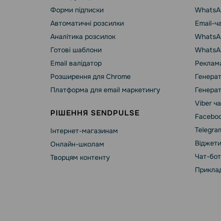
Форми підписки
WhatsA
Автоматичні розсилки
Email-ч
Аналітика розсилок
WhatsAp
Готові шаблони
WhatsA
Email валідатор
Реклама
Розширення для Chrome
Генерат
Платформа для email маркетингу
Генерат
Viber ч
РІШЕННЯ SENDPULSE
Faceboo
Telegra
Інтернет-магазинам
Віджети
Онлайн-школам
Чат-бот
Творцям контенту
Приклад