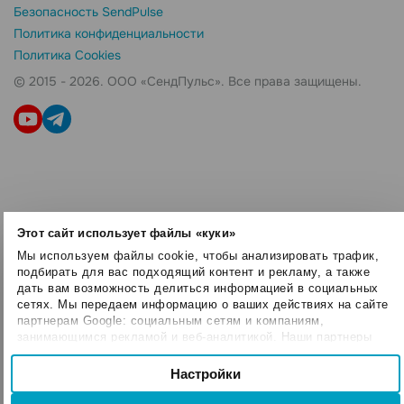
Безопасность SendPulse
Политика конфиденциальности
Политика Cookies
© 2015 - 2026. ООО «СендПульс». Все права защищены.
Этот сайт использует файлы «куки»
Мы используем файлы cookie, чтобы анализировать трафик,
подбирать для вас подходящий контент и рекламу, а также
дать вам возможность делиться информацией в социальных
сетях. Мы передаем информацию о ваших действиях на сайте
партнерам Google: социальным сетям и компаниям,
занимающимся рекламой и веб-аналитикой. Наши партнеры
могут комбинировать эти сведения с предоставленной вами
Выбор
информацией, а также данными, которые они получили при
Настройки
Необходимые
согласия
использовании вами их сервисов.