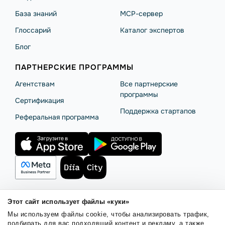
База знаний
MCP-сервер
Глоссарий
Каталог экспертов
Блог
ПАРТНЕРСКИЕ ПРОГРАММЫ
Агентствам
Все партнерские
программы
Сертификация
Поддержка стартапов
Реферальная программа
Этот сайт использует файлы «куки»
Правила использования
Безопасность SendPulse
Мы используем файлы cookie, чтобы анализировать трафик,
Политика конфиденциальности
Политика Cookies
подбирать для вас подходящий контент и рекламу, а также