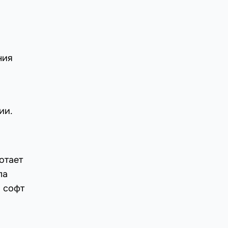
ния
ии.
отает
ла
в софт