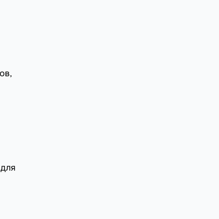
ов,
 для