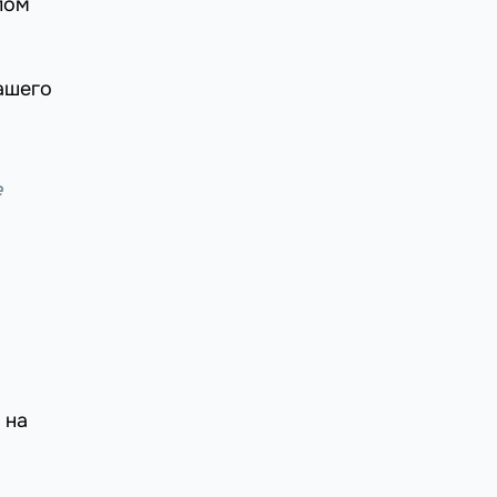
пом
ашего
е
 на