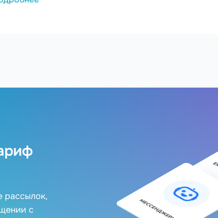
ариф
е рассылок,
бщении с