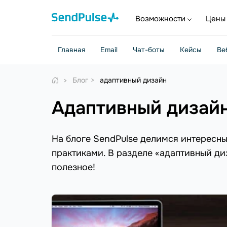
Возможности
Цены
Главная
Email
Чат-боты
Кейсы
Ве
Блог
адаптивный дизайн
адаптивный дизай
На блоге SendPulse делимся интересн
практиками. В разделе «адаптивный ди
полезное!