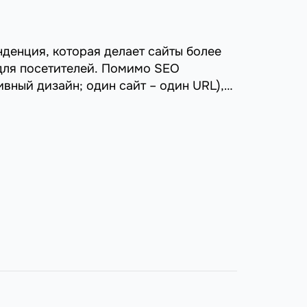
нденция, которая делает сайты более
для посетителей. Помимо SEO
вный дизайн; один сайт – один URL),
продажи и конверсии. ...