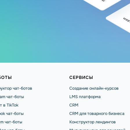
БОТЫ
СЕРВИСЫ
уктор чат-ботов
Создание онлайн-курсов
ram чат-боты
LMS платформа
т в TikTok
CRM
ok чат-боты
CRM для товарного бизнеса
am чат-боты
Конструктор лендингов