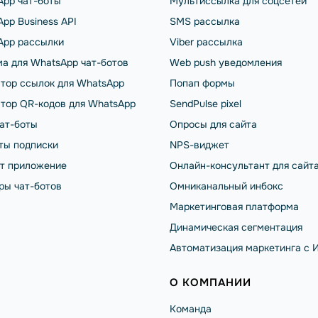
App чат-боты
Мультиссылка для соцсетей
pp Business API
SMS рассылка
App рассылки
Viber рассылка
а для WhatsApp чат-ботов
Web push уведомления
тор ссылок для WhatsApp
Попап формы
тор QR-кодов для WhatsApp
SendPulse pixel
чат-боты
Опросы для сайта
ты подписки
NPS-виджет
от приложение
Онлайн-консультант для сайт
ры чат-ботов
Омниканальный инбокс
Маркетинговая платформа
Динамическая сегментация
Автоматизация маркетинга с 
О КОМПАНИИ
Команда