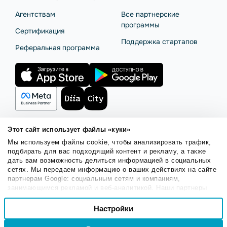
Агентствам
Все партнерские
программы
Сертификация
Поддержка стартапов
Реферальная программа
Этот сайт использует файлы «куки»
Мы используем файлы cookie, чтобы анализировать трафик,
Правила использования
Безопасность SendPulse
подбирать для вас подходящий контент и рекламу, а также
Политика конфиденциальности
Политика Cookies
дать вам возможность делиться информацией в социальных
сетях. Мы передаем информацию о ваших действиях на сайте
© 2015 - 2026. ООО «СендПульс». Все права защищены.
партнерам Google: социальным сетям и компаниям,
занимающимся рекламой и веб-аналитикой. Наши партнеры
могут комбинировать эти сведения с предоставленной вами
Выбор
информацией, а также данными, которые они получили при
Настройки
Необходимые
согласия
использовании вами их сервисов.