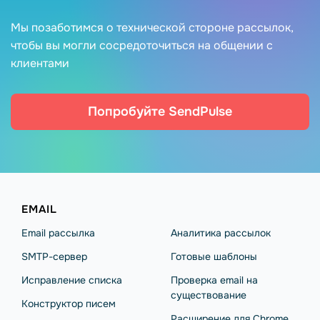
Мы позаботимся о технической стороне рассылок,
чтобы вы могли сосредоточиться на общении с
клиентами
Попробуйте SendPulse
EMAIL
Email рассылка
Аналитика рассылок
SMTP-сервер
Готовые шаблоны
Исправление списка
Проверка email на
существование
Конструктор писем
Расширение для Chrome