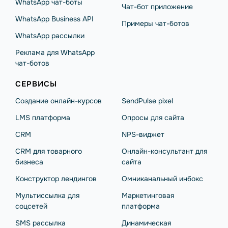
WhatsApp чат-боты
Чат-бот приложение
WhatsApp Business API
Примеры чат-ботов
WhatsApp рассылки
Реклама для WhatsApp
чат-ботов
СЕРВИСЫ
Создание онлайн-курсов
SendPulse pixel
LMS платформа
Опросы для сайта
CRM
NPS-виджет
CRM для товарного
Онлайн-консультант для
бизнеса
сайта
Конструктор лендингов
Омниканальный инбокс
Мультиссылка для
Маркетинговая
соцсетей
платформа
SMS рассылка
Динамическая