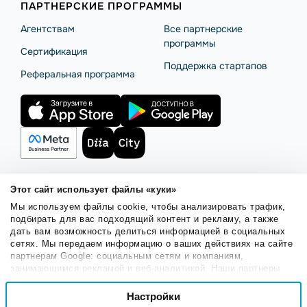
ПАРТНЕРСКИЕ ПРОГРАММЫ
Агентствам
Все партнерские
программы
Сертификация
Поддержка стартапов
Реферальная программа
Этот сайт использует файлы «куки»
Правила использования
Безопасность SendPulse
Мы используем файлы cookie, чтобы анализировать трафик,
Политика конфиденциальности
Политика Cookies
подбирать для вас подходящий контент и рекламу, а также
дать вам возможность делиться информацией в социальных
© 2015 - 2026. ООО «СендПульс». Все права защищены.
сетях. Мы передаем информацию о ваших действиях на сайте
партнерам Google: социальным сетям и компаниям,
занимающимся рекламой и веб-аналитикой. Наши партнеры
Русский
могут комбинировать эти сведения с предоставленной вами
Выбор
информацией, а также данными, которые они получили при
Настройки
Необходимые
согласия
использовании вами их сервисов.