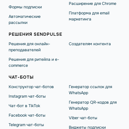
Расширение для Chrome
Формы подписки
Платформа для email
Автоматические
маркетинга
рассылки
РЕШЕНИЯ SENDPULSE
Решения для онлайн-
Создателям контента
преподавателей
Решения для ритейла и e-
commerce
ЧАТ-БОТЫ
Конструктор чат-ботов
Генератор ссылок для
WhatsApp
Instagram чат-боты
Генератор QR-кодов для
Чат-бот в TikTok
WhatsApp
Facebook чат-боты
Viber чат-боты
Telegram чат-боты
Виджеты подписки