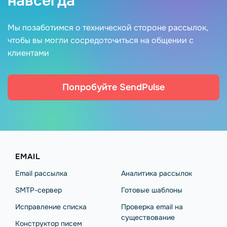
навсегда
Мы позаботимся о технической стороне рассылок,
чтобы вы могли сосредоточиться на общении с
клиентами
Попробуйте SendPulse
EMAIL
Email рассылка
Аналитика рассылок
SMTP-сервер
Готовые шаблоны
Исправление списка
Проверка email на
существование
Конструктор писем