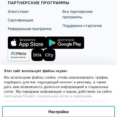
ПАРТНЕРСКИЕ ПРОГРАММЫ
Агентствам
Все партнерские
программы
Сертификация
Поддержка стартапов
Реферальная программа
Этот сайт использует файлы «куки»
Мы используем файлы cookie, чтобы анализировать трафик,
Правила использования
Безопасность SendPulse
подбирать для вас подходящий контент и рекламу, а также
Политика конфиденциальности
Политика Cookies
дать вам возможность делиться информацией в социальных
сетях. Мы передаем информацию о ваших действиях на сайте
© 2015 - 2026. ООО «СендПульс». Все права защищены.
партнерам Google: социальным сетям и компаниям,
занимающимся рекламой и веб-аналитикой. Наши партнеры
могут комбинировать эти сведения с предоставленной вами
Выбор
информацией, а также данными, которые они получили при
Настройки
Необходимые
согласия
использовании вами их сервисов.