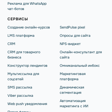
Реклама для WhatsApp
чат-ботов
СЕРВИСЫ
Создание онлайн-курсов
SendPulse pixel
LMS платформа
Опросы для сайта
CRM
NPS-виджет
CRM для товарного
Онлайн-консультант для
бизнеса
сайта
Конструктор лендингов
Омниканальный инбокс
Мультиссылка для
Маркетинговая
соцсетей
платформа
SMS рассылка
Динамическая
сегментация
Viber рассылка
Автоматизация
Web push уведомления
маркетинга с ИИ