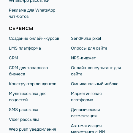
WhatsApp рассылки
Реклама для WhatsApp
чат-ботов
СЕРВИСЫ
Создание онлайн-курсов
SendPulse pixel
LMS платформа
Опросы для сайта
CRM
NPS-виджет
CRM для товарного
Онлайн-консультант для
бизнеса
сайта
Конструктор лендингов
Омниканальный инбокс
Мультиссылка для
Маркетинговая
соцсетей
платформа
SMS рассылка
Динамическая
сегментация
Viber рассылка
Автоматизация
Web push уведомления
маркетинга с ИИ