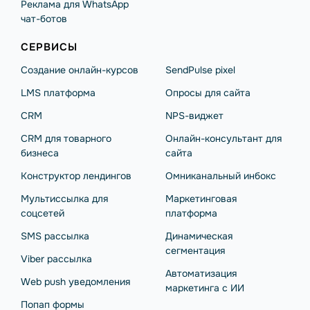
Реклама для WhatsApp
чат-ботов
СЕРВИСЫ
Создание онлайн-курсов
SendPulse pixel
LMS платформа
Опросы для сайта
CRM
NPS-виджет
CRM для товарного
Онлайн-консультант для
бизнеса
сайта
Конструктор лендингов
Омниканальный инбокс
Мультиссылка для
Маркетинговая
соцсетей
платформа
SMS рассылка
Динамическая
сегментация
Viber рассылка
Автоматизация
Web push уведомления
маркетинга с ИИ
Попап формы