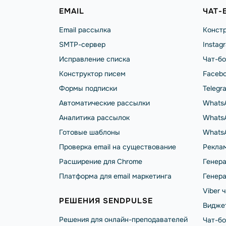
EMAIL
ЧАТ-
Email рассылка
Констр
SMTP-сервер
Instag
Исправление списка
Чат-бо
Конструктор писем
Facebo
Формы подписки
Telegr
Автоматические рассылки
Whats
Аналитика рассылок
WhatsA
Готовые шаблоны
Whats
Проверка email на существование
Реклам
Расширение для Chrome
Генера
Платформа для email маркетинга
Генера
Viber 
РЕШЕНИЯ SENDPULSE
Видже
Решения для онлайн-преподавателей
Чат-б