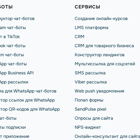
БОТЫ
СЕРВИСЫ
уктор чат-ботов
Создание онлайн-курсов
ram чат-боты
LMS платформа
т в TikTok
CRM
ok чат-боты
CRM для товарного бизнеса
am чат-боты
Конструктор лендингов
App чат-боты
Мультиссылка для соцсетей
pp Business API
SMS рассылка
App рассылки
Viber рассылка
а для WhatsApp чат-ботов
Web push уведомления
тор ссылок для WhatsApp
Попап формы
тор QR-кодов для WhatsApp
SendPulse pixel
чат-боты
Опросы для сайта
ты подписки
NPS-виджет
от приложение
Онлайн-консультант для сайт