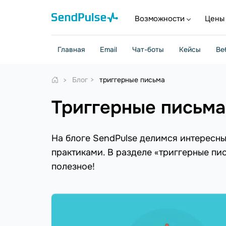
Возможности
Цены
Главная
Email
Чат-боты
Кейсы
Ве
Блог
триггерные письма
триггерные письма
На блоге SendPulse делимся интересн
практиками. В разделе «триггерные пи
полезное!