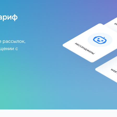
ариф
е рассылок,
бщении с