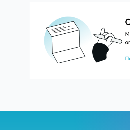
С
М
о
П