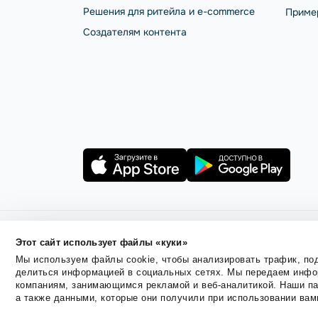
Решения для ритейла и e-commerce
Приме
Создателям контента
Этот сайт использует файлы «куки»
Правила использования
Безопасность SendPulse
По
Мы используем файлы cookie, чтобы анализировать трафик, под
делиться информацией в социальных сетях. Мы передаем инфор
© 2015 - 2026. ООО «СендПульс». Все права защ
компаниям, занимающимся рекламой и веб-аналитикой. Наши па
а также данными, которые они получили при использовании вам