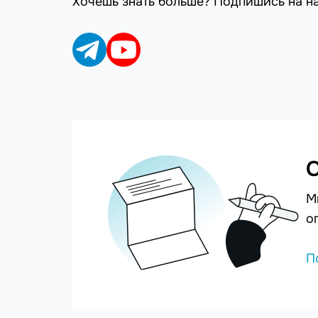
Хочешь знать больше? Подпишись на н
С
М
о
П