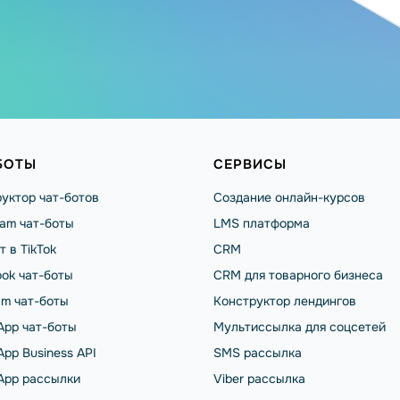
БОТЫ
СЕРВИСЫ
уктор чат-ботов
Создание онлайн-курсов
ram чат-боты
LMS платформа
т в TikTok
CRM
ok чат-боты
CRM для товарного бизнеса
am чат-боты
Конструктор лендингов
App чат-боты
Мультиссылка для соцсетей
pp Business API
SMS рассылка
App рассылки
Viber рассылка