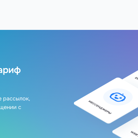
ариф
е рассылок,
бщении с