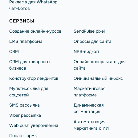
Реклама для WhatsApp
чат-ботов
СЕРВИСЫ
Создание онлайн-курсов
SendPulse pixel
LMS платформа
Опросы для сайта
CRM
NPS-виджет
CRM для товарного
Онлайн-консультант для
бизнеса
сайта
Конструктор лендингов
Омниканальный инбокс
Мультиссылка для
Маркетинговая
соцсетей
платформа
SMS рассылка
Динамическая
сегментация
Viber рассылка
Автоматизация
Web push уведомления
маркетинга с ИИ
Попап формы