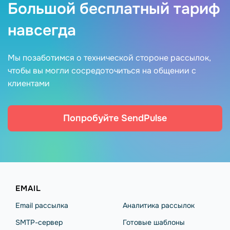
Большой бесплатный тариф
навсегда
Мы позаботимся о технической стороне рассылок,
чтобы вы могли сосредоточиться на общении с
клиентами
Попробуйте SendPulse
EMAIL
Email рассылка
Аналитика рассылок
SMTP-сервер
Готовые шаблоны