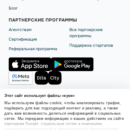
Блог
ПАРТНЕРСКИЕ ПРОГРАММЫ
Агентствам
Все партнерские
программы
Сертификация
Поддержка стартапов
Реферальная программа
Этот сайт использует файлы «куки»
Мы используем файлы cookie, чтобы анализировать трафик,
Правила использования
Безопасность SendPulse
подбирать для вас подходящий контент и рекламу, а также
Политика конфиденциальности
Политика Cookies
дать вам возможность делиться информацией в социальных
сетях. Мы передаем информацию о ваших действиях на сайте
© 2015 - 2026. ООО «СендПульс». Все права защищены.
партнерам Google: социальным сетям и компаниям,
занимающимся рекламой и веб-аналитикой. Наши партнеры