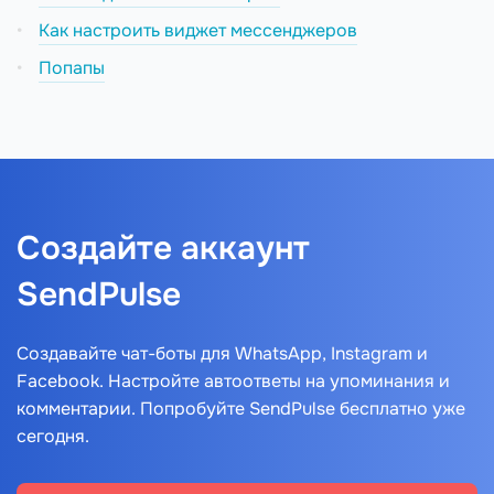
Как настроить виджет мессенджеров
Попапы
Создайте аккаунт
SendPulse
Создавайте чат-боты для WhatsApp, Instagram и
Facebook. Настройте автоответы на упоминания и
комментарии. Попробуйте SendPulse бесплатно уже
сегодня.