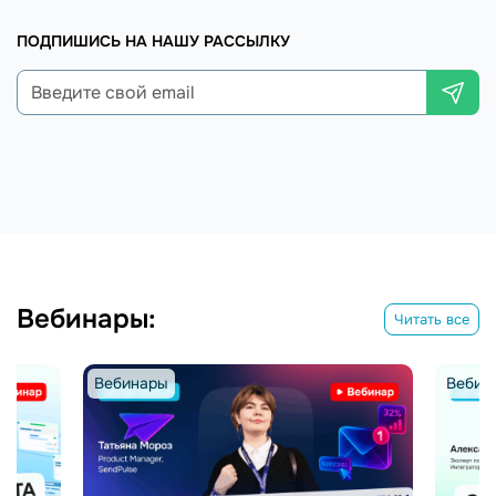
ПОДПИШИСЬ НА НАШУ РАССЫЛКУ
Вебинары:
Читать все
Вебинары
Вебин