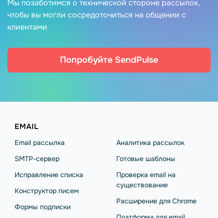
Мы позаботимся о технической стороне рассылок,
чтобы вы могли сосредоточиться на общении с
клиентами
Попробуйте SendPulse
EMAIL
Email рассылка
Аналитика рассылок
SMTP-сервер
Готовые шаблоны
Исправление списка
Проверка email на
существование
Конструктор писем
Расширение для Chrome
Формы подписки
Платформа для email