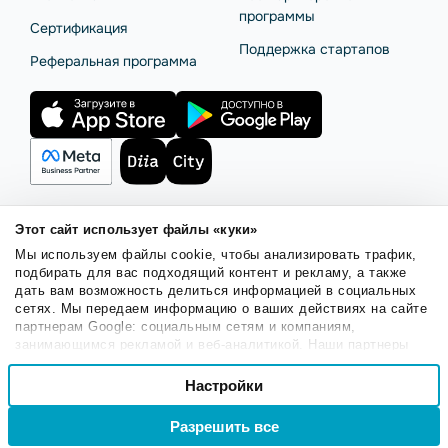
программы
Сертификация
Поддержка стартапов
Реферальная программа
Этот сайт использует файлы «куки»
Правила использования
Безопасность SendPulse
Мы используем файлы cookie, чтобы анализировать трафик,
Политика конфиденциальности
Политика Cookies
подбирать для вас подходящий контент и рекламу, а также
дать вам возможность делиться информацией в социальных
© 2015 - 2026. ООО «СендПульс». Все права защищены.
сетях. Мы передаем информацию о ваших действиях на сайте
партнерам Google: социальным сетям и компаниям,
занимающимся рекламой и веб-аналитикой. Наши партнеры
Русский
могут комбинировать эти сведения с предоставленной вами
Выбор
информацией, а также данными, которые они получили при
Настройки
Необходимые
согласия
использовании вами их сервисов.
Войти
Регистрация
Разрешить все