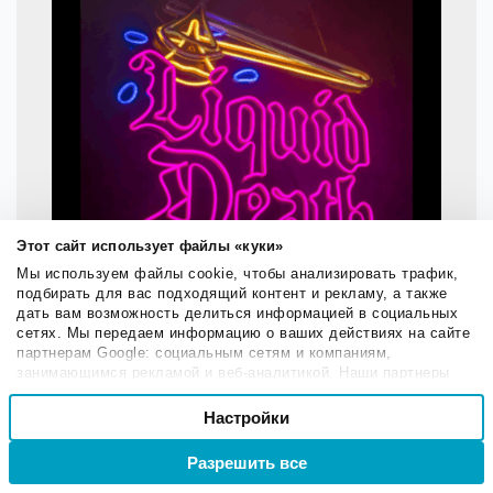
Этот сайт использует файлы «куки»
Мы используем файлы cookie, чтобы анализировать трафик,
подбирать для вас подходящий контент и рекламу, а также
дать вам возможность делиться информацией в социальных
сетях. Мы передаем информацию о ваших действиях на сайте
партнерам Google: социальным сетям и компаниям,
занимающимся рекламой и веб-аналитикой. Наши партнеры
могут комбинировать эти сведения с предоставленной вами
Выбор
информацией, а также данными, которые они получили при
Настройки
Необходимые
согласия
использовании вами их сервисов.
Разрешить все
Войти
Регистрация
Настроечные