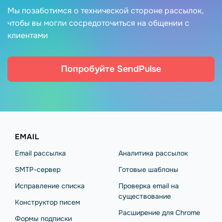
Мы позаботимся о технической стороне рассылок,
чтобы вы могли сосредоточиться на общении с
клиентами
Попробуйте SendPulse
EMAIL
Email рассылка
Аналитика рассылок
SMTP-сервер
Готовые шаблоны
Исправление списка
Проверка email на
существование
Конструктор писем
Расширение для Chrome
Формы подписки