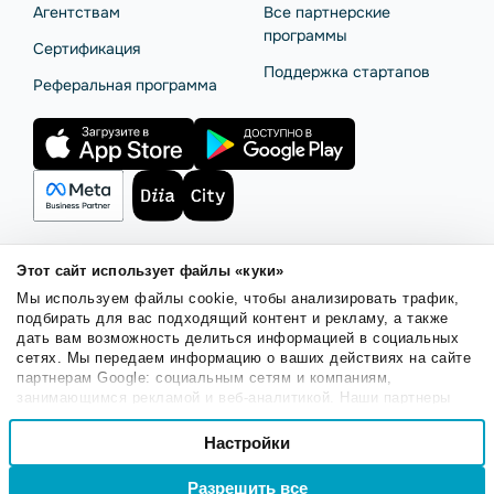
Агентствам
Все партнерские
программы
Сертификация
Поддержка стартапов
Реферальная программа
Этот сайт использует файлы «куки»
Правила использования
Безопасность SendPulse
Мы используем файлы cookie, чтобы анализировать трафик,
Политика конфиденциальности
Политика Cookies
подбирать для вас подходящий контент и рекламу, а также
дать вам возможность делиться информацией в социальных
© 2015 - 2026. ООО «СендПульс». Все права защищены.
сетях. Мы передаем информацию о ваших действиях на сайте
партнерам Google: социальным сетям и компаниям,
занимающимся рекламой и веб-аналитикой. Наши партнеры
Русский
могут комбинировать эти сведения с предоставленной вами
Выбор
информацией, а также данными, которые они получили при
Настройки
Необходимые
согласия
использовании вами их сервисов.
Войти
Регистрация
Разрешить все