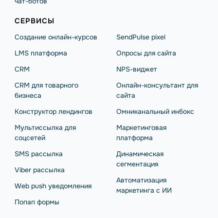
чат-ботов
СЕРВИСЫ
Создание онлайн-курсов
SendPulse pixel
LMS платформа
Опросы для сайта
CRM
NPS-виджет
CRM для товарного
Онлайн-консультант для
бизнеса
сайта
Конструктор лендингов
Омниканальный инбокс
Мультиссылка для
Маркетинговая
соцсетей
платформа
SMS рассылка
Динамическая
сегментация
Viber рассылка
Автоматизация
Web push уведомления
маркетинга с ИИ
Попап формы