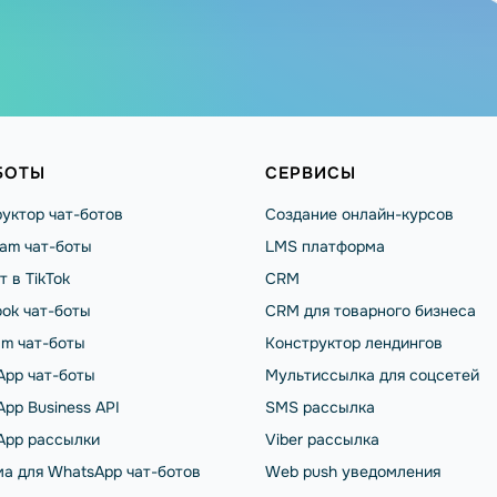
БОТЫ
СЕРВИСЫ
уктор чат-ботов
Создание онлайн-курсов
ram чат-боты
LMS платформа
т в TikTok
CRM
ok чат-боты
CRM для товарного бизнеса
am чат-боты
Конструктор лендингов
App чат-боты
Мультиссылка для соцсетей
pp Business API
SMS рассылка
App рассылки
Viber рассылка
а для WhatsApp чат-ботов
Web push уведомления