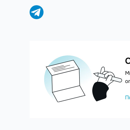
С
М
о
П