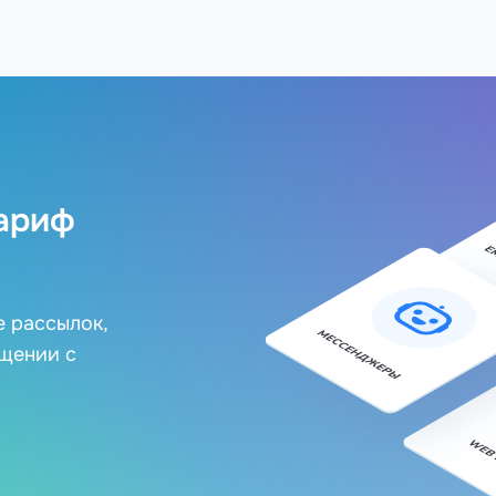
ариф
е рассылок,
бщении с