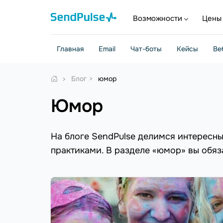
Возможности
Цены
Главная
Email
Чат-боты
Кейсы
Ве
Блог
юмор
юмор
На блоге SendPulse делимся интересн
практиками. В разделе «юмор» вы обяз