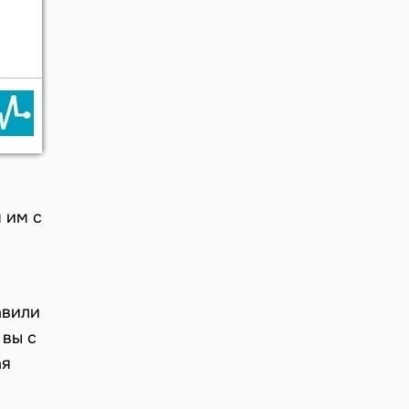
и
 им с
авили
 вы с
ая