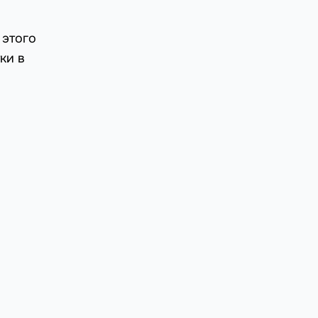
 этого
ки в