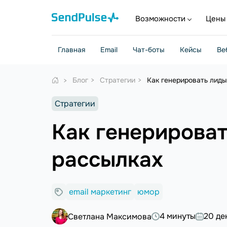
Возможности
Цены
Главная
Email
Чат-боты
Кейсы
Ве
Блог
Стратегии
Как генерировать лид
Стратегии
Как генерирова
рассылках
email маркетинг
юмор
4 минуты
20 де
Светлана Максимова