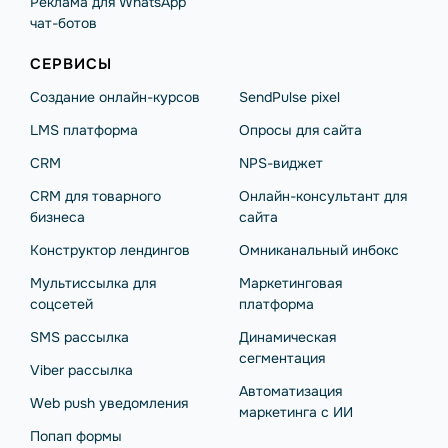
Реклама для WhatsApp
чат-ботов
СЕРВИСЫ
Создание онлайн-курсов
SendPulse pixel
LMS платформа
Опросы для сайта
CRM
NPS-виджет
CRM для товарного
Онлайн-консультант для
бизнеса
сайта
Конструктор лендингов
Омниканальный инбокс
Мультиссылка для
Маркетинговая
соцсетей
платформа
SMS рассылка
Динамическая
сегментация
Viber рассылка
Автоматизация
Web push уведомления
маркетинга с ИИ
Попап формы