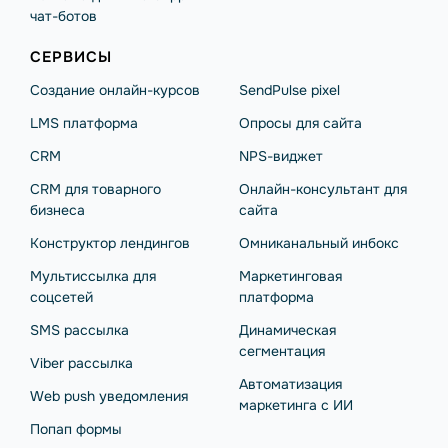
чат-ботов
СЕРВИСЫ
Создание онлайн-курсов
SendPulse pixel
LMS платформа
Опросы для сайта
CRM
NPS-виджет
CRM для товарного
Онлайн-консультант для
бизнеса
сайта
Конструктор лендингов
Омниканальный инбокс
Мультиссылка для
Маркетинговая
соцсетей
платформа
SMS рассылка
Динамическая
сегментация
Viber рассылка
Автоматизация
Web push уведомления
маркетинга с ИИ
Попап формы