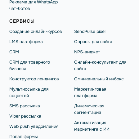
Реклама для WhatsApp
чат-ботов
СЕРВИСЫ
Создание онлайн-курсов
SendPulse pixel
LMS платформа
Опросы для сайта
CRM
NPS-виджет
CRM для товарного
Онлайн-консультант для
бизнеса
сайта
Конструктор лендингов
Омниканальный инбокс
Мультиссылка для
Маркетинговая
соцсетей
платформа
SMS рассылка
Динамическая
сегментация
Viber рассылка
Автоматизация
Web push уведомления
маркетинга с ИИ
Попап формы