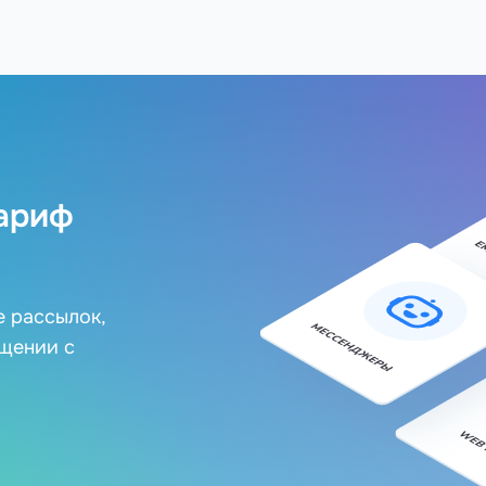
ариф
е рассылок,
бщении с