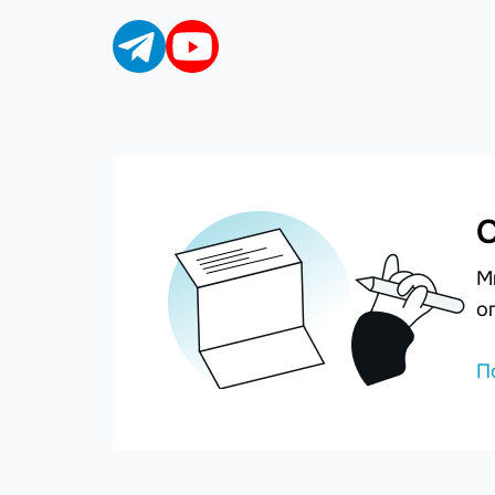
С
М
о
П