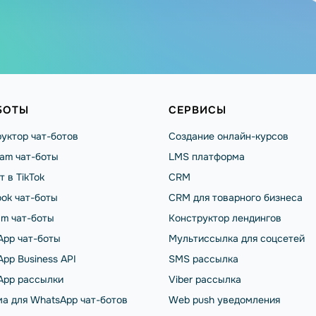
БОТЫ
СЕРВИСЫ
уктор чат-ботов
Создание онлайн-курсов
ram чат-боты
LMS платформа
т в TikTok
CRM
ok чат-боты
CRM для товарного бизнеса
am чат-боты
Конструктор лендингов
App чат-боты
Мультиссылка для соцсетей
pp Business API
SMS рассылка
App рассылки
Viber рассылка
а для WhatsApp чат-ботов
Web push уведомления