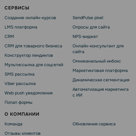
СЕРВИСЫ
Создание онлайн-курсов
SendPulse pixel
LMS платформа
Опросы для сайта
CRM
NPS-виджет
CRM для товарного бизнеса
Онлайн-консультант для
сайта
Конструктор лендингов
Омниканальный инбокс
Мультиссылка для соцсетей
Маркетинговая платформа
SMS рассылка
Динамическая сегментация
Viber рассылка
Автоматизация маркетинга
Web push уведомления
с ИИ
Попап формы
О КОМПАНИИ
Команда
Обновления сервиса
Отзывы клиентов