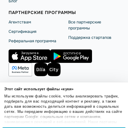
Блог
ПАРТНЕРСКИЕ ПРОГРАММЫ
Агентствам
Все партнерские
программы
Сертификация
Поддержка стартапов
Реферальная программа
Этот сайт использует файлы «куки»
Правила использования
Безопасность SendPulse
Мы используем файлы cookie, чтобы анализировать трафик,
Политика конфиденциальности
Политика Cookies
подбирать для вас подходящий контент и рекламу, а также
дать вам возможность делиться информацией в социальных
© 2015 - 2026. ООО «СендПульс». Все права защищены.
сетях. Мы передаем информацию о ваших действиях на сайте
партнерам Google: социальным сетям и компаниям,
занимающимся рекламой и веб-аналитикой. Наши партнеры
Русский
могут комбинировать эти сведения с предоставленной вами