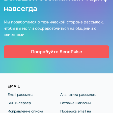
навсегда
Мы позаботимся о технической стороне рассылок,
чтобы вы могли сосредоточиться на общении с
клиентами
Попробуйте SendPulse
EMAIL
Email рассылка
Аналитика рассылок
SMTP-сервер
Готовые шаблоны
Исправление списка
Проверка email на