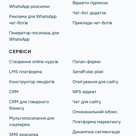
Віджети підписки
WhatsApp розсилки
Чат-бот додаток
Реклама для WhatsApp
чат-ботів
Приклади чат-ботів
Генератор посилань для
WhatsApp
СЕРВІСИ
Створення online-курсів
Попап-форми
LMS платформа
SendPulse pixel
Конструктор лендінгів
Опитування для сайту
CRM
NPS-віджет
CRM для товарного
Чат для сайту
бізнесу
Омніканальний інбокс
Мультипосилання для
Платформа маркетингу
соцмереж
Динамічна сегментація
SMS розсилка