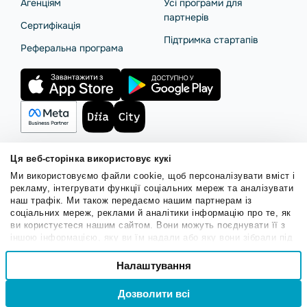
Агенціям
Усі програми для
партнерів
Сертифікація
Підтримка стартапів
Реферальна програма
Ця веб-сторінка використовує кукі
Ми використовуємо файли cookie, щоб персоналізувати вміст і
Правила користування
Політика Cookies
Безпека SendPulse
рекламу, інтегрувати функції соціальних мереж та аналізувати
Політика конфіденційності
наш трафік. Ми також передаємо нашим партнерам із
соціальних мереж, реклами й аналітики інформацію про те, як
© 2015 - 2026. ТОВ «СендПульс». Всі права захищені.
ви користуєтеся нашим сайтом. Вони можуть поєднувати її з
іншою інформацією, яку ви їм надали або яку вони зібрали під
час вашого користування їхніми службами.
Вибір
Налаштування
Необхідні
згоди
Вхід
Реєстрація
Дозволити всі