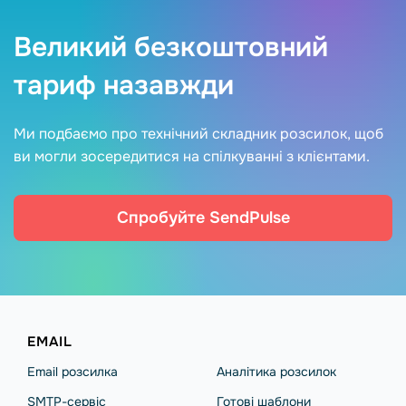
Великий безкоштовний
тариф назавжди
Ми подбаємо про технічний складник розсилок, щоб
ви могли зосередитися на спілкуванні з клієнтами.
Спробуйте SendPulse
EMAIL
Email розсилка
Аналітика розсилок
SMTP-сервіс
Готові шаблони