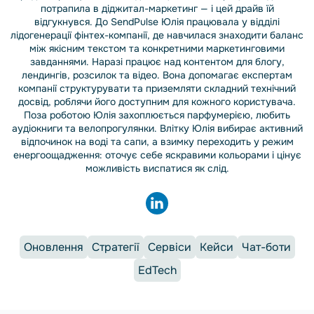
потрапила в діджитал-маркетинг — і цей драйв їй
відгукнувся. До SendPulse Юлія працювала у відділі
лідогенерації фінтех-компанії, де навчилася знаходити баланс
між якісним текстом та конкретними маркетинговими
завданнями. Наразі працює над контентом для блогу,
лендингів, розсилок та відео. Вона допомагає експертам
компанії структурувати та приземляти складний технічний
досвід, роблячи його доступним для кожного користувача.
Поза роботою Юлія захоплюється парфумерією, любить
аудіокниги та велопрогулянки. Влітку Юлія вибирає активний
відпочинок на воді та сапи, а взимку переходить у режим
енергоощадження: оточує себе яскравими кольорами і цінує
можливість виспатися як слід.
Оновлення
Стратегії
Сервіси
Кейси
Чат-боти
EdTech