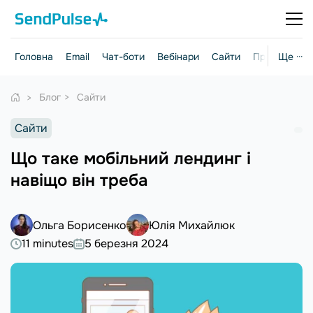
Головна
Email
Чат-боти
Вебінари
Сайти
Практичні г
Ще ···
Блог
Сайти
Сайти
Що таке мобільний лендинг і
навіщо він треба
Ольга Борисенко
Юлія Михайлюк
11 minutes
5 березня 2024