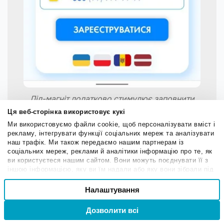
Лід-магніт додатково стимулює заповнити
форму
Ця веб-сторінка використовує кукі
Ми використовуємо файли cookie, щоб персоналізувати вміст і
рекламу, інтегрувати функції соціальних мереж та аналізувати
наш трафік. Ми також передаємо нашим партнерам із
соціальних мереж, реклами й аналітики інформацію про те, як
На мобільному лендинг вимагайте від користувача
ви користуєтеся нашим сайтом. Вони можуть поєднувати її з
мінімум дій. Якщо йому буде незручно користуватися
іншою інформацією, яку ви їм надали або яку вони зібрали під
час вашого користування їхніми службами.
сторінкою з телефону, він просто піде.
Вибір
Налаштування
Необхідні
згоди
Без попапів
Дозволити всі
Вхід
Реєстрація
Привілейовані