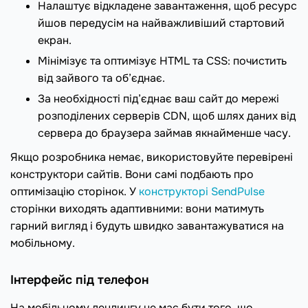
Налаштує відкладене завантаження, щоб ресурс
йшов передусім на найважливіший стартовий
екран.
Мінімізує та оптимізує HTML та CSS: почистить
від зайвого та об’єднає.
За необхідності під’єднає ваш сайт до мережі
розподілених серверів CDN, щоб шлях даних від
сервера до браузера займав якнайменше часу.
Якщо розробника немає, використовуйте перевірені
конструктори сайтів. Вони самі подбають про
оптимізацію сторінок. У
конструкторі SendPulse
сторінки виходять адаптивними: вони матимуть
гарний вигляд і будуть швидко завантажуватися на
мобільному.
Інтерфейс під телефон
На мобільному лендингу не має бути того, що