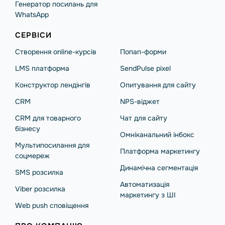
Генератор посилань для
WhatsApp
СЕРВІСИ
Створення online-курсів
Попап-форми
LMS платформа
SendPulse pixel
Конструктор лендінгів
Опитування для сайту
CRM
NPS-віджет
CRM для товарного
Чат для сайту
бізнесу
Омніканальний інбокс
Мультипосилання для
Платформа маркетингу
соцмереж
Динамічна сегментація
SMS розсилка
Автоматизація
Viber розсилка
маркетингу з ШІ
Web push сповіщення