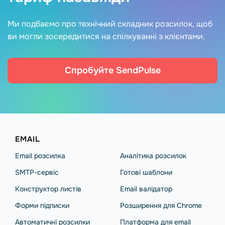
Ми подбаємо про технічний складник розсилок, щоб
ви могли зосередитися на спілкуванні з клієнтами.
Спробуйте SendPulse
EMAIL
Email розсилка
Аналітика розсилок
SMTP-сервіс
Готові шаблони
Конструктор листів
Email валідатор
Форми підписки
Розширення для Chrome
Автоматичні розсилки
Платформа для email