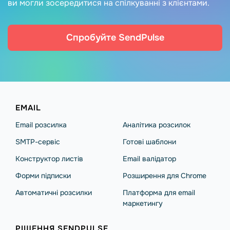
ви могли зосередитися на спілкуванні з клієнтами.
Спробуйте SendPulse
EMAIL
Email розсилка
Аналітика розсилок
SMTP-сервіс
Готові шаблони
Конструктор листів
Email валідатор
Форми підписки
Розширення для Chrome
Автоматичні розсилки
Платформа для email
маркетингу
РІШЕННЯ SENDPULSE