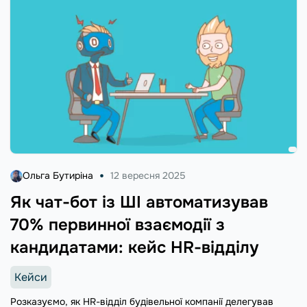
Ольга Бутиріна
12 вересня 2025
Як чат-бот із ШІ автоматизував
70% первинної взаємодії з
кандидатами: кейс HR-відділу
Кейси
Розказуємо, як HR-відділ будівельної компанії делегував