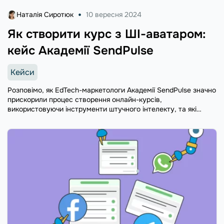
Наталія Сиротюк
10 вересня 2024
Як створити курс з ШІ-аватаром:
кейс Академії SendPulse
Кейси
Pозповімо, як EdTech-маркетологи Академії SendPulse значно
прискорили процес створення онлайн-курсів,
використовуючи інструменти штучного інтелекту, та які
результати та відгуки від студентів отримали.