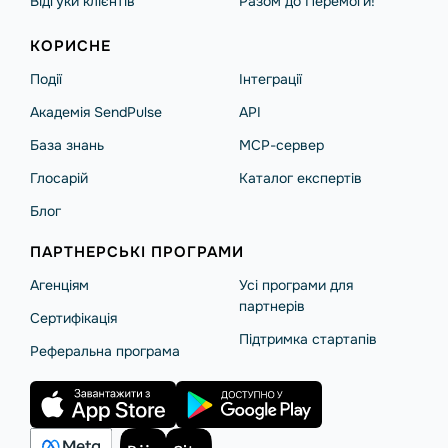
Відгуки клієнтів
Разом до Перемоги!
КОРИСНЕ
Події
Інтеграції
Академія SendPulse
API
База знань
MCP-сервер
Глосарій
Каталог експертів
Блог
ПАРТНЕРСЬКІ ПРОГРАМИ
Агенціям
Усі програми для
партнерів
Сертифікація
Підтримка стартапів
Реферальна програма