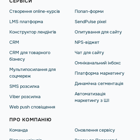
СЕРВІСИ
Створення online-курсів
Попап-форми
LMS платформа
SendPulse pixel
Конструктор лендінгів
Опитування для сайту
CRM
NPS-віджет
CRM для товарного
Чат для сайту
бізнесу
Омніканальний інбокс
Мультипосилання для
Платформа маркетингу
соцмереж
Динамічна сегментація
SMS розсилка
Автоматизація
Viber розсилка
маркетингу з ШІ
Web push сповіщення
ПРО КОМПАНІЮ
Команда
Оновлення сервісу