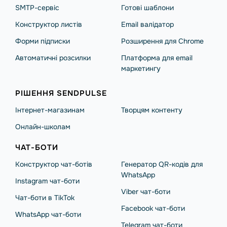
SMTP-сервіс
Готові шаблони
Конструктор листів
Email валідатор
Форми підписки
Розширення для Chrome
Автоматичні розсилки
Платформа для email
маркетингу
РІШЕННЯ SENDPULSE
Інтернет-магазинам
Творцям контенту
Онлайн-школам
ЧАТ-БОТИ
Конструктор чат-ботів
Генератор QR-кодів для
WhatsApp
Instagram чат-боти
Viber чат-боти
Чат-боти в TikTok
Facebook чат-боти
WhatsApp чат-боти
Telegram чат-боти