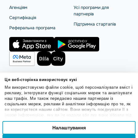
Агенціям
Усі програми для
партнерів
Сертифікація
Підтримка стартапів
Реферальна програма
Ця веб-сторінка використовує кукі
Правила користування
Політика Cookies
Безпека SendPulse
Ми використовуємо файли cookie, щоб персоналізувати вміст і
Політика конфіденційності
рекламу, інтегрувати функції соціальних мереж та аналізувати
наш трафік. Ми також передаємо нашим партнерам із
© 2015 - 2026. ТОВ «СендПульс». Всі права захищені.
соціальних мереж, реклами й аналітики інформацію про те, як
ви користуєтеся нашим сайтом. Вони можуть поєднувати її з
іншою інформацією, яку ви їм надали або яку вони зібрали під
Українська
час вашого користування їхніми службами.
Вибір
Налаштування
Необхідні
згоди