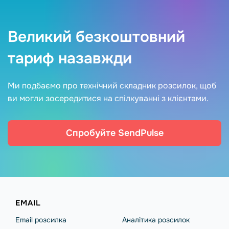
Великий безкоштовний
тариф назавжди
Ми подбаємо про технічний складник розсилок, щоб
ви могли зосередитися на спілкуванні з клієнтами.
Спробуйте SendPulse
EMAIL
Email розсилка
Аналітика розсилок