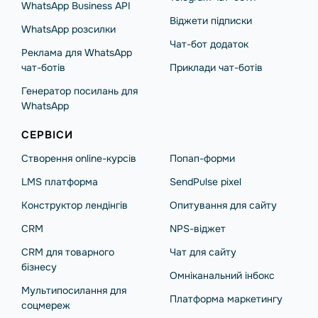
WhatsApp Business API
Віджети підписки
WhatsApp розсилки
Чат-бот додаток
Реклама для WhatsApp
чат-ботів
Приклади чат-ботів
Генератор посилань для
WhatsApp
СЕРВІСИ
Створення online-курсів
Попап-форми
LMS платформа
SendPulse pixel
Конструктор лендінгів
Опитування для сайту
CRM
NPS-віджет
CRM для товарного
Чат для сайту
бізнесу
Омніканальний інбокс
Мультипосилання для
Платформа маркетингу
соцмереж