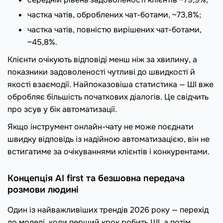
частка чатів, оброблених чат-ботами, ~73,8%;
частка чатів, повністю вирішених чат-ботами,
~45,8%.
Клієнти очікують відповіді менш ніж за хвилину, а
показники задоволеності чутливі до швидкості й
якості взаємодії. Найпоказовіша статистика — ШІ вже
обробляє більшість початкових діалогів. Це свідчить
про зсув у бік автоматизації.
Якщо інструмент онлайн-чату не може поєднати
швидку відповідь із надійною автоматизацією, він не
встигатиме за очікуваннями клієнтів і конкурентами.
Концепція AI first та безшовна передача
розмови людині
Один із найважливіших трендів 2026 року — перехід
до моделі, коли перший крок робить ШІ, а потім