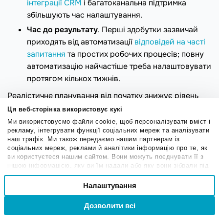
інтеграції CRM
і багатоканальна підтримка
збільшують час налаштування.
Час до результату
. Перші здобутки зазвичай
приходять від автоматизації
відповідей на часті
запитання
та простих робочих процесів; повну
автоматизацію найчастіше треба налаштовувати
протягом кількох тижнів.
Реалістичне планування від початку знижує рівень
розчарування та допомагає команді отримати
Ця веб-сторінка використовує кукі
користь від онлайн-чату з першого дня.
Ми використовуємо файли cookie, щоб персоналізувати вміст і
рекламу, інтегрувати функції соціальних мереж та аналізувати
наш трафік. Ми також передаємо нашим партнерам із
Кращі інструменти для онлайн-
соціальних мереж, реклами й аналітики інформацію про те, як
ви користуєтеся нашим сайтом. Вони можуть поєднувати її з
чату: огляд сервісів
іншою інформацією, яку ви їм надали або яку вони зібрали під
час вашого користування їхніми службами.
Вибір
Дисклеймер: уся інформація в цій статті, включно з
Налаштування
Необхідні
згоди
функціями, цінами та позиціонуванням, актуальна
Дозволити всі
Вхід
Реєстрація
станом на 20 травня 2026 року.
Привілейовані