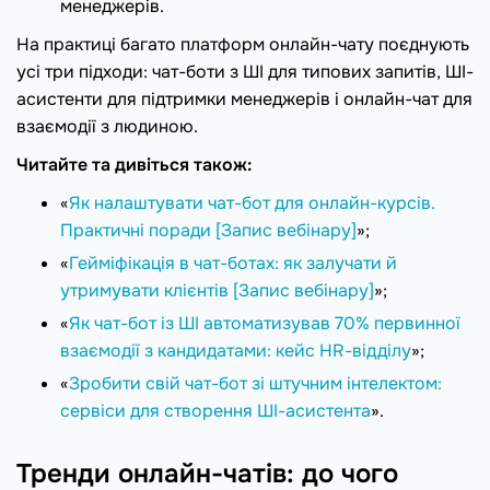
менеджерів.
На практиці багато платформ онлайн-чату поєднують
усі три підходи: чат-боти з ШІ для типових запитів, ШІ-
асистенти для підтримки менеджерів і онлайн-чат для
взаємодії з людиною.
Читайте та дивіться також:
«
Як налаштувати чат-бот для онлайн-курсів.
Практичні поради [Запис вебінару]
»;
«
Гейміфікація в чат-ботах: як залучати й
утримувати клієнтів [Запис вебінару]
»;
«
Як чат-бот із ШІ автоматизував 70% первинної
взаємодії з кандидатами: кейс HR-відділу
»;
«
Зробити свій чат-бот зі штучним інтелектом:
сервіси для створення ШІ-асистента
».
Тренди онлайн-чатів: до чого