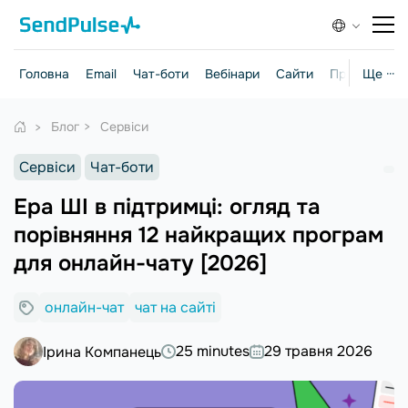
Головна
Email
Чат-боти
Вебінари
Сайти
Практичні г
Ще ···
Блог
Сервіси
Сервіси
Чат-боти
Ера ШІ в підтримці: огляд та
порівняння 12 найкращих програм
для онлайн-чату [2026]
онлайн-чат
чат на сайті
25 minutes
29 травня 2026
Ірина Компанець