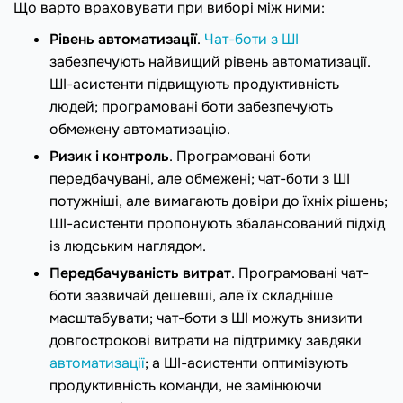
Що варто враховувати при виборі між ними:
Рівень автоматизації
.
Чат-боти з ШІ
забезпечують найвищий рівень автоматизації.
ШІ-асистенти підвищують продуктивність
людей; програмовані боти забезпечують
обмежену автоматизацію.
Ризик і контроль
. Програмовані боти
передбачувані, але обмежені; чат-боти з ШІ
потужніші, але вимагають довіри до їхніх рішень;
ШІ-асистенти пропонують збалансований підхід
із людським наглядом.
Передбачуваність витрат
. Програмовані чат-
боти зазвичай дешевші, але їх складніше
масштабувати; чат-боти з ШІ можуть знизити
довгострокові витрати на підтримку завдяки
автоматизації
; а ШІ-асистенти оптимізують
продуктивність команди, не замінюючи