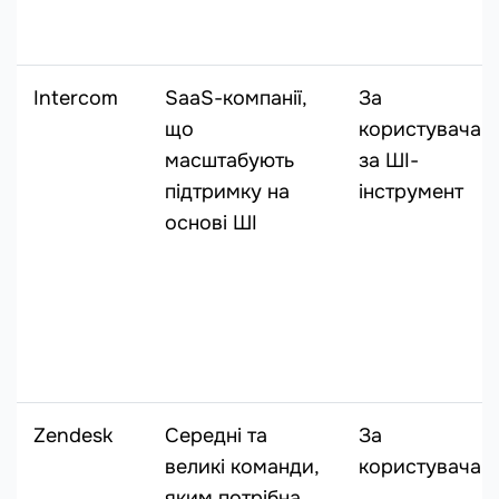
Intercom
SaaS-компанії,
За
що
користувача+
масштабують
за ШІ-
підтримку на
інструмент
основі ШІ
Zendesk
Середні та
За
великі команди,
користувача
яким потрібна