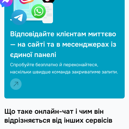
Відповідайте клієнтам миттєво
— на сайті та в месенджерах із
єдиної панелі
Спробуйте безплатно й переконайтеся,
наскільки швидше команда закриватиме запити.
Що таке онлайн-чат і чим він
відрізняється від інших сервісів