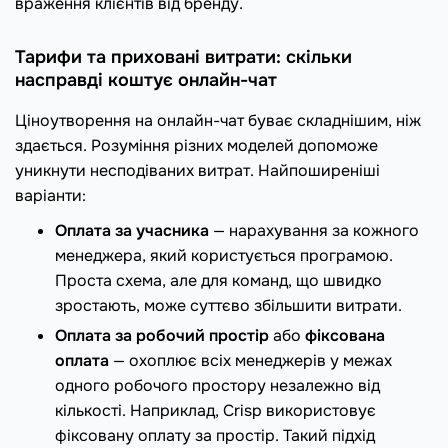
враження клієнтів від бренду.
Тарифи та приховані витрати: скільки
насправді коштує онлайн-чат
Ціноутворення на онлайн-чат буває складнішим, ніж
здається. Розуміння різних моделей допоможе
уникнути несподіваних витрат. Найпоширеніші
варіанти:
Оплата за учасника
— нарахування за кожного
менеджера, який користується програмою.
Проста схема, але для команд, що швидко
зростають, може суттєво збільшити витрати.
Оплата за робочий простір
або
фіксована
оплата
— охоплює всіх менеджерів у межах
одного робочого простору незалежно від
кількості. Наприклад, Crisp використовує
фіксовану оплату за простір. Такий підхід