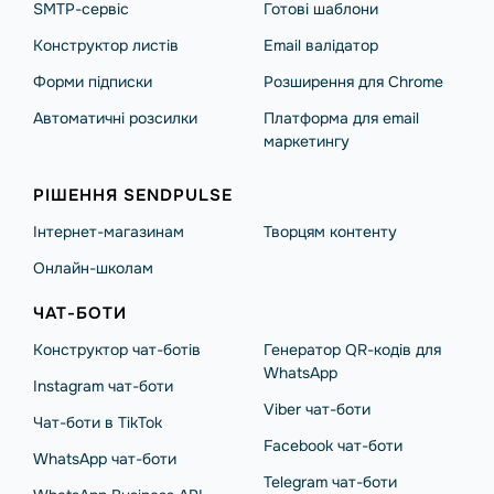
SMTP-сервіс
Готові шаблони
Конструктор листів
Email валідатор
Форми підписки
Розширення для Chrome
Автоматичні розсилки
Платформа для email
маркетингу
РІШЕННЯ SENDPULSE
Інтернет-магазинам
Творцям контенту
Онлайн-школам
ЧАТ-БОТИ
Конструктор чат-ботів
Генератор QR-кодів для
WhatsApp
Instagram чат-боти
Viber чат-боти
Чат-боти в TikTok
Facebook чат-боти
WhatsApp чат-боти
Telegram чат-боти