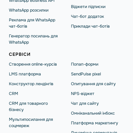
WhatsApp Business API
Віджети підписки
WhatsApp розсилки
Чат-бот додаток
Реклама для WhatsApp
чат-ботів
Приклади чат-ботів
Генератор посилань для
WhatsApp
СЕРВІСИ
Створення online-курсів
Попап-форми
LMS платформа
SendPulse pixel
Конструктор лендінгів
Опитування для сайту
CRM
NPS-віджет
CRM для товарного
Чат для сайту
бізнесу
Омніканальний інбокс
Мультипосилання для
Платформа маркетингу
соцмереж
Динамічна сегментація