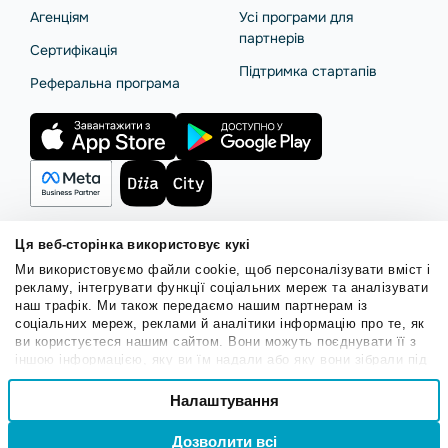
Агенціям
Усі програми для
партнерів
Сертифікація
Підтримка стартапів
Реферальна програма
Ця веб-сторінка використовує кукі
Ми використовуємо файли cookie, щоб персоналізувати вміст і
Правила користування
Політика Cookies
Безпека SendPulse
рекламу, інтегрувати функції соціальних мереж та аналізувати
Політика конфіденційності
наш трафік. Ми також передаємо нашим партнерам із
соціальних мереж, реклами й аналітики інформацію про те, як
© 2015 - 2026. ТОВ «СендПульс». Всі права захищені.
ви користуєтеся нашим сайтом. Вони можуть поєднувати її з
іншою інформацією, яку ви їм надали або яку вони зібрали під
час вашого користування їхніми службами.
Вибір
Налаштування
Необхідні
згоди
Вхід
Реєстрація
Дозволити всі