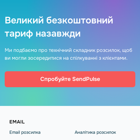
Великий безкоштовний
тариф назавжди
Ми подбаємо про технічний складник розсилок, щоб
ви могли зосередитися на спілкуванні з клієнтами.
Спробуйте SendPulse
EMAIL
Email розсилка
Аналітика розсилок