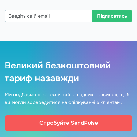
Підписатись
Великий безкоштовний
тариф назавжди
Ми подбаємо про технічний складник розсилок, щоб
ви могли зосередитися на спілкуванні з клієнтами.
Спробуйте SendPulse