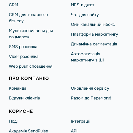
CRM
NPS-віджет
CRM для товарного
Чат для сайту
бізнесу
Омніканальний інбокс
Мультипосилання для
Платформа маркетингу
соцмереж
Динамічна сегментація
SMS розсилка
Автоматизація
Viber розсилка
маркетингу з ШІ
Web push сповіщення
ПРО КОМПАНІЮ
Команда
Оновлення сервісу
Відгуки клієнтів
Разом до Перемоги!
КОРИСНЕ
Події
Інтеграції
Академія SendPulse
API