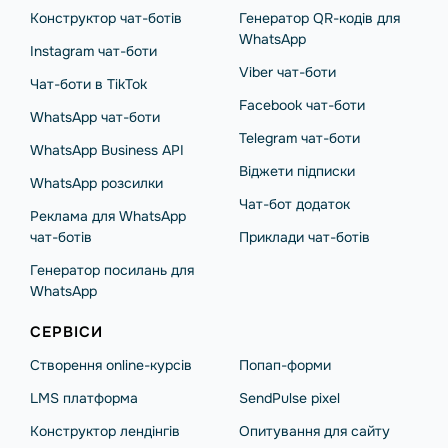
Конструктор чат-ботів
Генератор QR-кодів для
WhatsApp
Instagram чат-боти
Viber чат-боти
Чат-боти в TikTok
Facebook чат-боти
WhatsApp чат-боти
Telegram чат-боти
WhatsApp Business API
Віджети підписки
WhatsApp розсилки
Чат-бот додаток
Реклама для WhatsApp
чат-ботів
Приклади чат-ботів
Генератор посилань для
WhatsApp
СЕРВІСИ
Створення online-курсів
Попап-форми
LMS платформа
SendPulse pixel
Конструктор лендінгів
Опитування для сайту