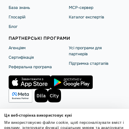
База знань
MCP-сервер
Глосарій
Каталог експертів
Блог
ПАРТНЕРСЬКІ ПРОГРАМИ
Агенціям
Усі програми для
партнерів
Сертифікація
Підтримка стартапів
Реферальна програма
Ця веб-сторінка використовує кукі
Правила користування
Політика Cookies
Безпека SendPulse
Ми використовуємо файли cookie, щоб персоналізувати вміст і
Політика конфіденційності
рекламу, інтегрувати функції соціальних мереж та аналізувати