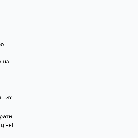
бо
х на
льних
трати
цінні