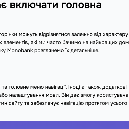
має включати головна
сторінки можуть відрізнятися залежно від характеру
их елементів, які ми часто бачимо на найкращих до
нку Monobank розглянемо їх детальніше.
у
та головне меню навігації. Іноді є також додаткові
або налаштування мови. Він дає змогу користувач
тин сайту та забезпечує навігацію протягом усього