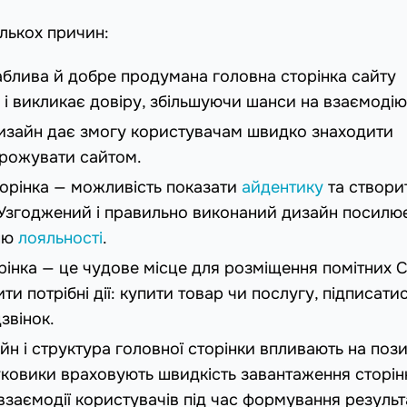
ількох причин:
ваблива й добре продумана головна сторінка сайту
ь і викликає довіру, збільшуючи шанси на взаємодію
дизайн дає змогу користувачам швидко знаходити
орожувати сайтом.
торінка — можливість показати
айдентику
та створи
. Узгоджений і правильно виконаний дизайн посилю
нню
лояльності
.
рінка — це чудове місце для розміщення помітних C
ти потрібні дії: купити товар чи послугу, підписати
звінок.
айн і структура головної сторінки впливають на пози
ковики враховують швидкість завантаження сторін
взаємодії користувачів під час формування результ