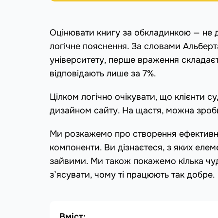
Оцінювати книгу за обкладинкою — не д
логічне пояснення. За словами Альберт
університету, перше враження складаєт
відповідають лише за 7%.
Цілком логічно очікувати, що клієнти с
дизайном сайту. На щастя, можна зроб
Ми розкажемо про створення ефективної
компоненти. Ви дізнаєтеся, з яких елем
зайвими. Ми також покажемо кілька чуд
з’ясувати, чому ті працюють так добре.
Вміст: