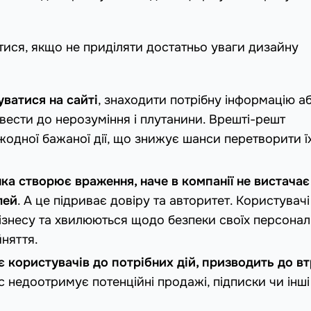
ися, якщо не приділяти достатньо уваги дизайну
уватися на сайті
, знаходити потрібну інформацію а
вести до нерозуміння і плутанини. Врешті-решт
жодної бажаної дії, що знижує шанси перетворити ї
ка створює враження, наче в компанії не вистачає
лей
. А це підриває довіру та авторитет. Користувачі
 бізнесу та хвилюються щодо безпеки своїх персона
няття.
є користувачів до потрібних дій, призводить до в
ес недоотримує потенційні продажі, підписки чи інші 