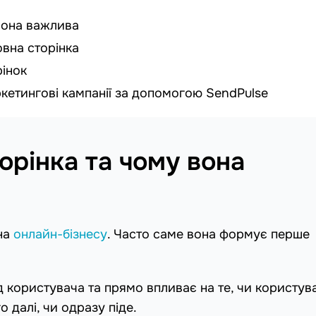
вона важлива
овна сторінка
рінок
кетингові кампанії за допомогою SendPulse
орінка та чому вона
ина
онлайн-бізнесу
. Часто саме вона формує перше
д користувача та прямо впливає на те, чи користув
 далі, чи одразу піде.