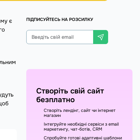
ПІДПИСУЙТЕСЬ НА РОЗСИЛКУ
ому є
го
альним
Створіть свій сайт
удуть
безплатно
щоб
Створіть лендінг, сайт чи інтернет
магазин
Інтегруйте необхідні сервіси з email
маркетингу, чат-ботів, CRM
Спробуйте готові адаптивні шаблони