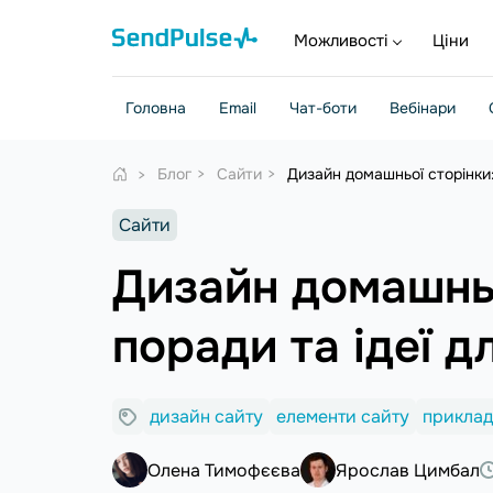
Можливості
Ціни
Головна
Email
Чат-боти
Вебінари
Блог
Сайти
Дизайн домашньої сторінки:
Сайти
Дизайн домашньо
поради та ідеї д
дизайн сайту
елементи сайту
приклад
Олена Тимофєєва
Ярослав Цимбал