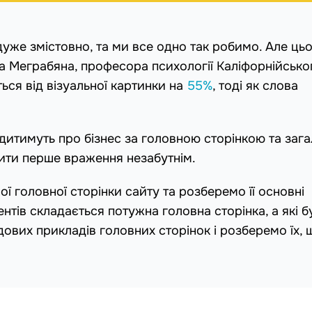
уже змістовно, та ми все одно так робимо. Але ць
а Меграбяна, професора психології Каліфорнійсько
ься від візуальної картинки на
55%
, тоді як слова
удитимуть про бізнес за головною сторінкою та заг
ити перше враження незабутнім.
 головної сторінки сайту та розберемо її основні
ентів складається потужна головна сторінка, а які б
ових прикладів головних сторінок і розберемо їх, 