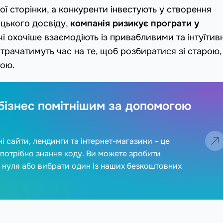
ої сторінки, а конкуренти інвестують у створення
цького досвіду,
компанія ризикує програти у
чі охочіше взаємодіють із привабливими та інтуїтив
рачатимуть час на те, щоб розбиратися зі старою,
кою.
 бізнес помітнішим за допомогою
 сайти, лендинги та інтернет-магазини – це
 потрібно знання коду. Ви можете зробити
з нуля або вибрати один із наших безкоштовних