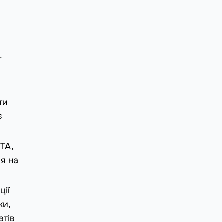
.
ти
є
TA,
ся на
ції
ки,
атів