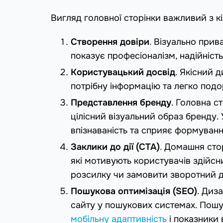
Вигляд головної сторінки важливий з к
Створення довіри
. Візуально при
показує професіоналізм, надійніст
Користувацький досвід
. Якісний 
потрібну інформацію та легко под
Представлення бренду
. Головна с
цілісний візуальний образ бренду
впізнаваність та сприяє формува
Заклики до дії (CTA)
. Домашня сто
які мотивують користувачів здійсни
розсилку чи замовити зворотний д
Пошукова оптимізація (SEO)
. Диз
сайту у пошукових системах. Пошу
мобільну адаптивність
і показники 