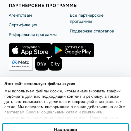
ПАРТНЕРСКИЕ ПРОГРАММЫ
Агентствам
Все партнерские
программы
Сертификация
Поддержка стартапов
Реферальная программа
Этот сайт использует файлы «куки»
Правила использования
Безопасность SendPulse
Мы используем файлы cookie, чтобы анализировать трафик,
Политика конфиденциальности
Политика Cookies
подбирать для вас подходящий контент и рекламу, а также
дать вам возможность делиться информацией в социальных
© 2015 - 2026. ООО «СендПульс». Все права защищены.
сетях. Мы передаем информацию о ваших действиях на сайте
партнерам Google: социальным сетям и компаниям,
занимающимся рекламой и веб-аналитикой. Наши партнеры
Русский
могут комбинировать эти сведения с предоставленной вами
Выбор
информацией, а также данными, которые они получили при
Настройки
Необходимые
согласия