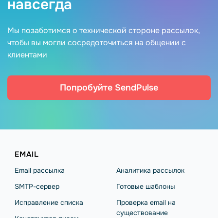
навсегда
Мы позаботимся о технической стороне рассылок,
чтобы вы могли сосредоточиться на общении с
клиентами
Попробуйте SendPulse
EMAIL
Email рассылка
Аналитика рассылок
SMTP-сервер
Готовые шаблоны
Исправление списка
Проверка email на
существование