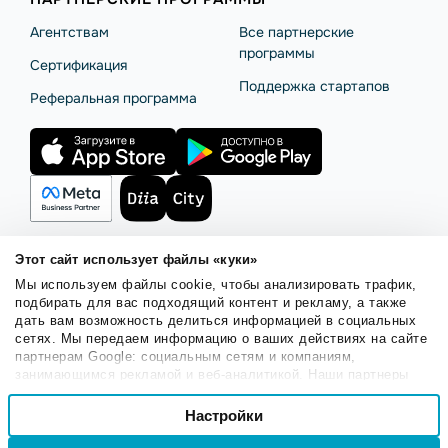
Агентствам
Все партнерские
программы
Сертификация
Поддержка стартапов
Реферальная программа
Этот сайт использует файлы «куки»
Мы используем файлы cookie, чтобы анализировать трафик,
Правила использования
Безопасность SendPulse
подбирать для вас подходящий контент и рекламу, а также
Политика конфиденциальности
Политика Cookies
дать вам возможность делиться информацией в социальных
сетях. Мы передаем информацию о ваших действиях на сайте
© 2015 - 2026. ООО «СендПульс». Все права защищены.
партнерам Google: социальным сетям и компаниям,
занимающимся рекламой и веб-аналитикой. Наши партнеры
могут комбинировать эти сведения с предоставленной вами
Выбор
информацией, а также данными, которые они получили при
Настройки
Необходимые
согласия
использовании вами их сервисов.