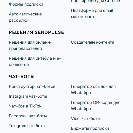
Расширение для Chrome
Формы подписки
Платформа для email
Автоматические
маркетинга
рассылки
РЕШЕНИЯ SENDPULSE
Решения для онлайн-
Создателям контента
преподавателей
Решения для ритейла и e-
commerce
ЧАТ-БОТЫ
Конструктор чат-ботов
Генератор ссылок для
WhatsApp
Instagram чат-боты
Генератор QR-кодов для
Чат-бот в TikTok
WhatsApp
Facebook чат-боты
Viber чат-боты
Telegram чат-боты
Виджеты подписки