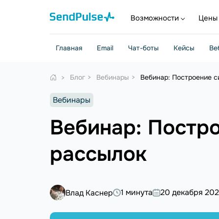
Возможности
Цены
Главная
Email
Чат-боты
Кейсы
Ве
Блог
Вебинары
Вебинар: Построение с
Вебинары
Вебинар: Постр
рассылок
1 минута
20 декабря 20
Влад Каснер