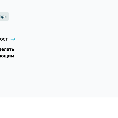
ары
ОСТ
делать
дающим