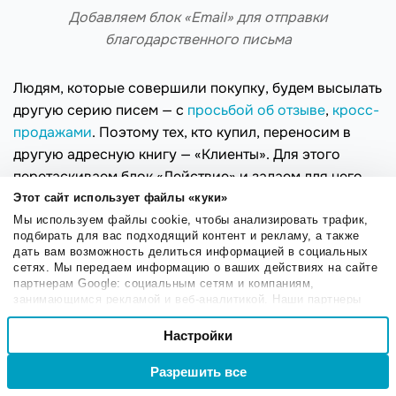
Добавляем блок «Email» для отправки
благодарственного письма
Людям, которые совершили покупку, будем высылать
другую серию писем — с
просьбой об отзыве
,
кросс-
продажами
. Поэтому тех, кто купил, переносим в
другую адресную книгу — «Клиенты». Для этого
перетаскиваем блок «Действие» и задаем для него
параметры:
Этот сайт использует файлы «куки»
Мы используем файлы cookie, чтобы анализировать трафик,
подбирать для вас подходящий контент и рекламу, а также
дать вам возможность делиться информацией в социальных
сетях. Мы передаем информацию о ваших действиях на сайте
партнерам Google: социальным сетям и компаниям,
занимающимся рекламой и веб-аналитикой. Наши партнеры
могут комбинировать эти сведения с предоставленной вами
Выбор
информацией, а также данными, которые они получили при
Настройки
Необходимые
согласия
использовании вами их сервисов.
Разрешить все
Войти
Регистрация
Настроечные