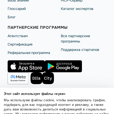
База знаний
MCP-сервер
Глоссарий
Каталог экспертов
Блог
ПАРТНЕРСКИЕ ПРОГРАММЫ
Агентствам
Все партнерские
программы
Сертификация
Поддержка стартапов
Реферальная программа
Этот сайт использует файлы «куки»
Мы используем файлы cookie, чтобы анализировать трафик,
Правила использования
Безопасность SendPulse
подбирать для вас подходящий контент и рекламу, а также
Политика конфиденциальности
Политика Cookies
дать вам возможность делиться информацией в социальных
сетях. Мы передаем информацию о ваших действиях на сайте