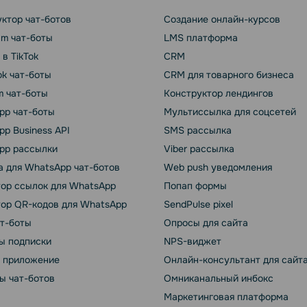
ктор чат-ботов
Создание онлайн-курсов
am чат-боты
LMS платформа
 в TikTok
CRM
k чат-боты
CRM для товарного бизнеса
m чат-боты
Конструктор лендингов
pp чат-боты
Мультиссылка для соцсетей
p Business API
SMS рассылка
pp рассылки
Viber рассылка
 для WhatsApp чат-ботов
Web push уведомления
тор ссылок для WhatsApp
Попап формы
тор QR-кодов для WhatsApp
SendPulse pixel
ат-боты
Опросы для сайта
ы подписки
NPS-виджет
т приложение
Онлайн-консультант для сайт
ы чат-ботов
Омниканальный инбокс
Маркетинговая платформа