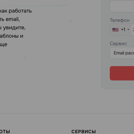
как работать
ь email,
Телефон
ы увидите,
+1
шаблоны и
Сервис
еще
Email ра
БОТЫ
СЕРВИСЫ