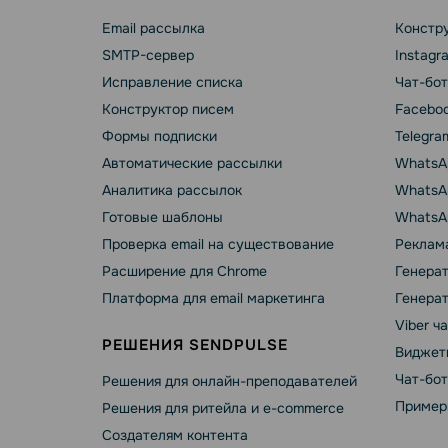
Email рассылка
Констру
SMTP-сервер
Instagr
Исправление списка
Чат-бот
Конструктор писем
Faceboo
Формы подписки
Telegra
Автоматические рассылки
WhatsA
Аналитика рассылок
WhatsAp
Готовые шаблоны
WhatsA
Проверка email на существование
Реклама
Расширение для Chrome
Генера
Платформа для email маркетинга
Генера
Viber ч
РЕШЕНИЯ SENDPULSE
Виджет
Чат-бо
Решения для онлайн-преподавателей
Пример
Решения для ритейла и e-commerce
Создателям контента