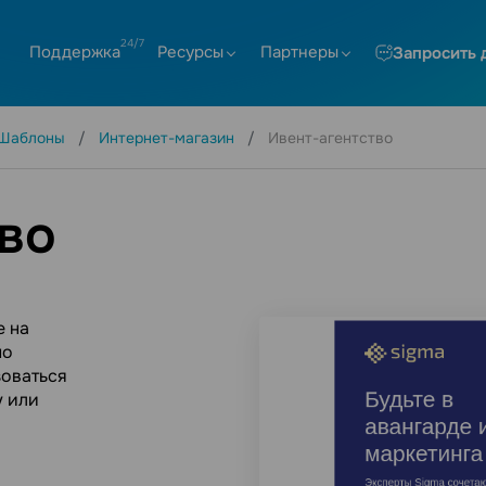
Поддержка
Ресурсы
Партнеры
Запросить 
Шаблоны
Интернет-магазин
Ивент-агентство
во
е на
по
зоваться
у или