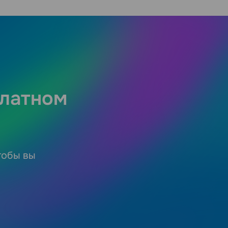
платном
тобы вы