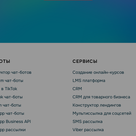
БОТЫ
СЕРВИСЫ
ктор чат-ботов
Создание онлайн-курсов
am чат-боты
LMS платформа
 в TikTok
CRM
k чат-боты
CRM для товарного бизнеса
m чат-боты
Конструктор лендингов
pp чат-боты
Мультиссылка для соцсетей
p Business API
SMS рассылка
pp рассылки
Viber рассылка