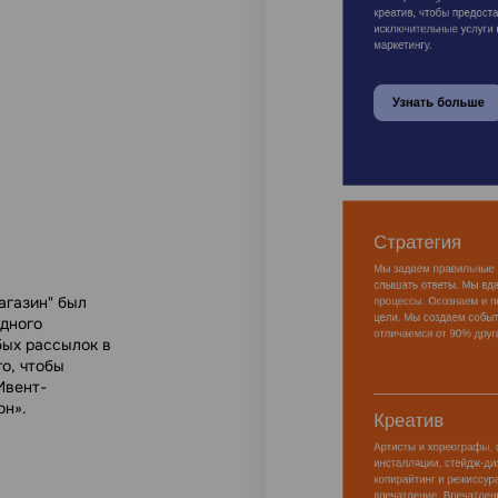
агазин" был
одного
бых рассылок в
о, чтобы
Ивент-
он».