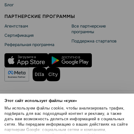
Блог
ПАРТНЕРСКИЕ ПРОГРАММЫ
Агентствам
Все партнерские
программы
Сертификация
Поддержка стартапов
Реферальная программа
Правила использования
Этот сайт использует файлы «куки»
Безопасность SendPulse
Мы используем файлы cookie, чтобы анализировать трафик,
Политика конфиденциальности
подбирать для вас подходящий контент и рекламу, а также
дать вам возможность делиться информацией в социальных
Политика Cookies
сетях. Мы передаем информацию о ваших действиях на сайте
© 2015 - 2026. ООО «СендПульс». Все права защищены.
партнерам Google: социальным сетям и компаниям,