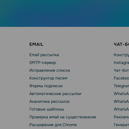
EMAIL
ЧАТ-
Email рассылка
Констру
SMTP-сервер
Instagr
Исправление списка
Чат-бот
Конструктор писем
Faceboo
Формы подписки
Telegra
Автоматические рассылки
WhatsA
Аналитика рассылок
WhatsAp
Готовые шаблоны
WhatsA
Проверка email на существование
Реклама
Расширение для Chrome
Генера