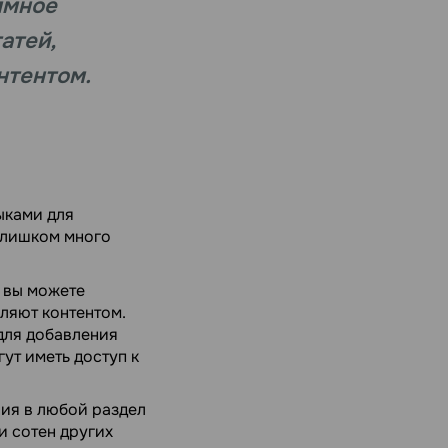
ммное
атей,
нтентом.
ыками для
 слишком много
 вы можете
вляют контентом.
для добавления
ут иметь доступ к
ия в любой раздел
и сотен других