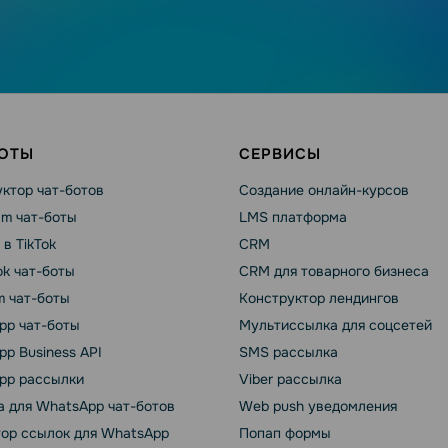
БОТЫ
СЕРВИСЫ
ктор чат-ботов
Создание онлайн-курсов
am чат-боты
LMS платформа
 в TikTok
CRM
k чат-боты
CRM для товарного бизнеса
m чат-боты
Конструктор лендингов
pp чат-боты
Мультиссылка для соцсетей
p Business API
SMS рассылка
pp рассылки
Viber рассылка
 для WhatsApp чат-ботов
Web push уведомления
тор ссылок для WhatsApp
Попап формы