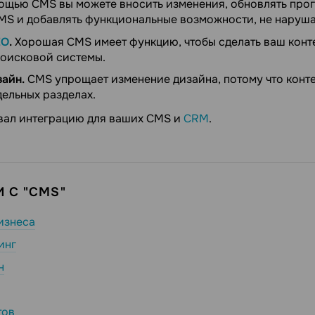
мощью CMS вы можете вносить изменения, обновлять про
MS и добавлять функциональные возможности, не наруша
EO
.
Хорошая CMS имеет функцию, чтобы сделать ваш конт
поисковой системы.
айн.
CMS упрощает изменение дизайна, потому что конте
дельных разделах.
вал интеграцию для ваших CMS и
CRM
.
 С "CMS"
изнеса
инг
н
тов