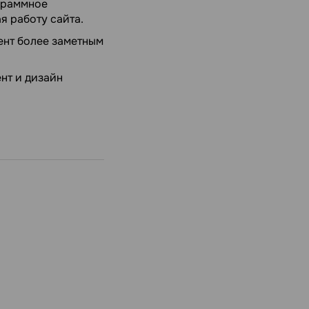
граммное
я работу сайта.
ент более заметным
нт и дизайн