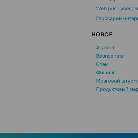
Web push уведо
Глоссарий интер
НОВОЕ
AI агент
Bounce rate
Спам
Фишинг
Мозговой штурм
Продуктовый мар