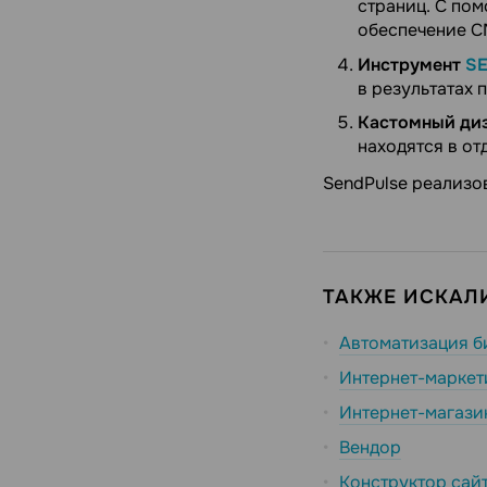
страниц. С по
обеспечение C
Инструмент
S
в результатах 
Кастомный диз
находятся в от
SendPulse реализо
ТАКЖЕ ИСКАЛИ
Автоматизация б
Интернет-маркет
Интернет-магази
Вендор
Конструктор сай