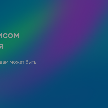
исом
я
 вам может быть