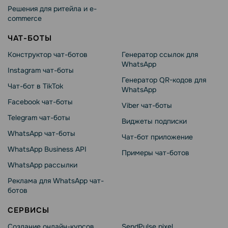
Решения для ритейла и e-
commerce
ЧАТ-БОТЫ
Конструктор чат-ботов
Генератор ссылок для
WhatsApp
Instagram чат-боты
Генератор QR-кодов для
Чат-бот в TikTok
WhatsApp
Facebook чат-боты
Viber чат-боты
Telegram чат-боты
Виджеты подписки
WhatsApp чат-боты
Чат-бот приложение
WhatsApp Business API
Примеры чат-ботов
WhatsApp рассылки
Реклама для WhatsApp чат-
ботов
СЕРВИСЫ
Создание онлайн-курсов
SendPulse pixel