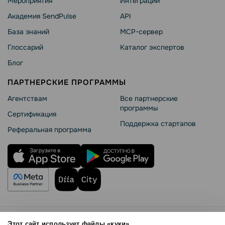
Мероприятия
Интеграции
Академия SendPulse
API
База знаний
MCP-сервер
Глоссарий
Каталог экспертов
Блог
ПАРТНЕРСКИЕ ПРОГРАММЫ
Агентствам
Все партнерские
программы
Сертификация
Поддержка стартапов
Реферальная программа
Правила использования
Этот сайт использует файлы «куки»