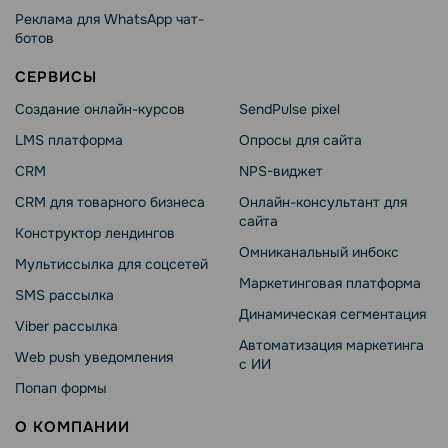
Реклама для WhatsApp чат-
ботов
СЕРВИСЫ
Создание онлайн-курсов
SendPulse pixel
LMS платформа
Опросы для сайта
CRM
NPS-виджет
CRM для товарного бизнеса
Онлайн-консультант для
сайта
Конструктор лендингов
Омниканальный инбокс
Мультиссылка для соцсетей
Маркетинговая платформа
SMS рассылка
Динамическая сегментация
Viber рассылка
Автоматизация маркетинга
Web push уведомления
с ИИ
Попап формы
О КОМПАНИИ