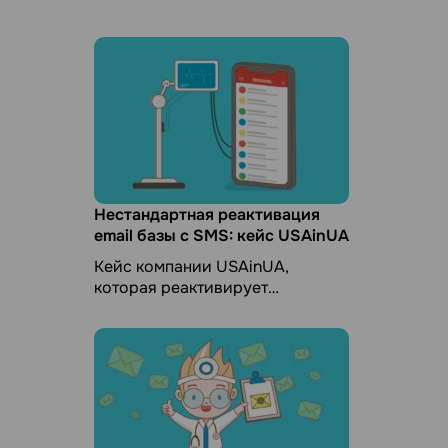
Нестандартная реактивация
email базы с SMS: кейс USAinUA
Кейс компании USAinUA,
которая реактивирует
контактную базу цепочкой
письмо-письмо-SMS. Расскажем
про результаты и покажем, как
составить такую ...