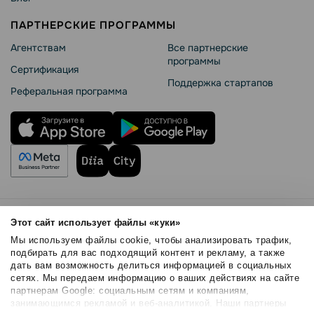
ПАРТНЕРСКИЕ ПРОГРАММЫ
Агентствам
Все партнерские
программы
Сертификация
Поддержка стартапов
Реферальная программа
Правила использования
Этот сайт использует файлы «куки»
Безопасность SendPulse
Мы используем файлы cookie, чтобы анализировать трафик,
Политика конфиденциальности
подбирать для вас подходящий контент и рекламу, а также
дать вам возможность делиться информацией в социальных
Политика Cookies
сетях. Мы передаем информацию о ваших действиях на сайте
© 2015 - 2026. ООО «СендПульс». Все права защищены.
партнерам Google: социальным сетям и компаниям,
занимающимся рекламой и веб-аналитикой. Наши партнеры